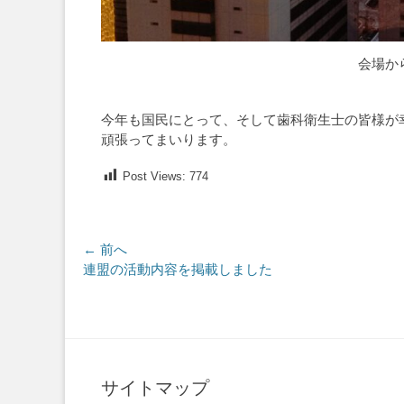
会場か
今年も国民にとって、そして歯科衛生士の皆様が
頑張ってまいります。
Post Views:
774
投
← 前へ
前
連盟の活動内容を掲載しました
稿
の
ナ
投
稿:
ビ
ゲ
サイトマップ
ー