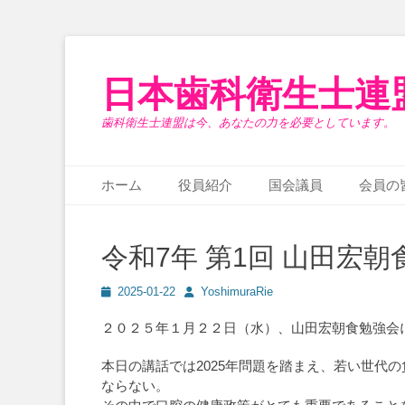
日本歯科衛生士連
歯科衛生士連盟は今、あなたの力を必要としています。
メインメニュー
コ
ホーム
役員紹介
国会議員
会員の
ン
サブメニュー
コ
テ
ン
ン
令和7年 第1回 山田宏
テ
ツ
ン
へ
投
投
2025-01-22
YoshimuraRie
ツ
ス
稿
稿
へ
キ
日
者
２０２５年１月２２日（水）、山田宏朝食勉強会
ス
ッ
キ
プ
本日の講話では2025年問題を踏まえ、若い世代
ッ
ならない。
プ