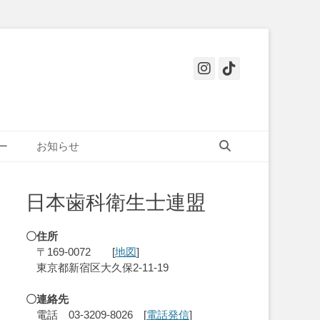
Instagram
Tiktok
検
ー
お知らせ
索
日本歯科衛生士連盟
〇住所
〒169-0072 [
地図
]
東京都新宿区大久保2-11-19
〇連絡先
電話 03-3209-8026 [
電話発信
]