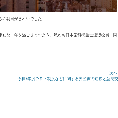
らの朝日がきれいでした
幸せな一年を過ごせますよう、私たち日本歯科衛生士連盟役員一同
次へ
次
令和7年度予算・制度などに関する要望書の進捗と意見
の
投
稿: