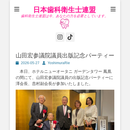
日本歯科衛生士連盟
歯科衛生士連盟は今、あなたの力を必要としています。
Instagram
Tiktok
山田宏参議院議員出版記念パーティー
投
投
2026-05-27
YoshimuraRie
稿
稿
本日、ホテルニューオータニ ガーデンタワー 鳳凰
日
者
の間にて、山田宏参議院議員の出版記念パーティーに
澤会長、𠮷村副会長が参加いたしました。