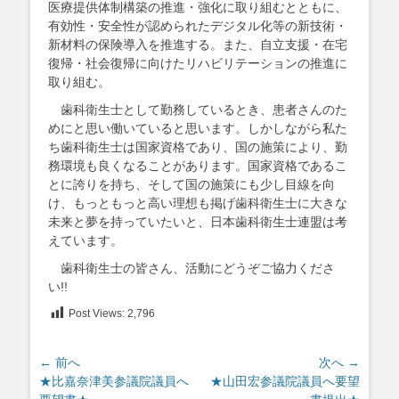
医療提供体制構築の推進・強化に取り組むとともに、
有効性・安全性が認められたデジタル化等の新技術・
新材料の保険導入を推進する。また、自立支援・在宅
復帰・社会復帰に向けたリハビリテーションの推進に
取り組む。
歯科衛生士として勤務しているとき、患者さんのた
めにと思い働いていると思います。しかしながら私た
ち歯科衛生士は国家資格であり、国の施策により、勤
務環境も良くなることがあります。国家資格であるこ
とに誇りを持ち、そして国の施策にも少し目線を向
け、もっともっと高い理想も掲げ歯科衛生士に大きな
未来と夢を持っていたいと、日本歯科衛生士連盟は考
えています。
歯科衛生士の皆さん、活動にどうぞご協力くださ
い!!
Post Views:
2,796
投
← 前へ
次へ →
前
次
★比嘉奈津美参議院議員へ
★山田宏参議院議員へ要望
稿