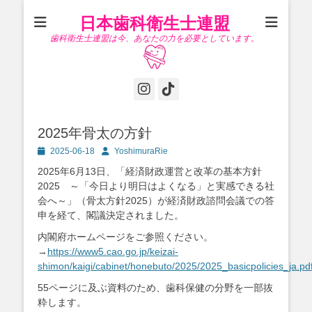
日本歯科衛生士連盟
歯科衛生士連盟は今、あなたの力を必要としています。
Instagram
Tiktok
2025年骨太の方針
投
投
2025-06-18
YoshimuraRie
稿
稿
2025年6月13日、「経済財政運営と改革の基本方針
日
者
2025 ～「今日より明日はよくなる」と実感できる社
会へ～」（骨太方針2025）が経済財政諮問会議での答
申を経て、閣議決定されました。
内閣府ホームページをご参照ください。
→
https://www5.cao.go.jp/keizai-
shimon/kaigi/cabinet/honebuto/2025/2025_basicpolicies_ja.pd
55ページに及ぶ資料のため、歯科保健の分野を一部抜
粋します。