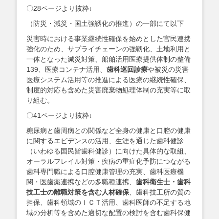
〇28ページより抜粋↓
（防災・減災・国土強靱化の推進）の一部にて以下
災害時における事業継続性確保を始めとした官民連携
強化のため、サプライチェーンの強靱化、土地利用と
一体となった減災対策、船舶活用医療提供体制の整備
139、医療コンテナ活用、
歯科巡回診療
や被災の災害
医療システム活用等の推進による医療の継続性確保、
制度的対応も含めた災害廃棄物処理体制の充実等に取
り組む。
〇41ページより抜粋↓
糖尿病と歯周病との関係など全身の健康と口腔の健康
に関するエビデンスの活用、生涯を通じた歯科健診
（いわゆる国民皆歯科健診）に向けた具体的な取組、
オーラルフレイル対策・疾病の重症化予防につながる
歯科専門職による口腔健康管理の充実、歯科医療機
関・医歯薬連携などの多職種連携、
歯科衛生士・歯科
技工士の離職対策を含む人材確保
、歯科技工所の質の
担保、歯科領域のＩＣＴ活用、歯科医師の不足する地
域の分析等を含めた適切な配置の検討を含む歯科保健