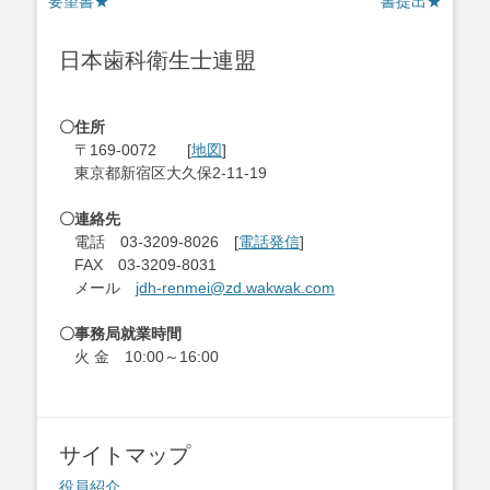
の
の
要望書★
書提出★
ナ
投
投
ビ
稿:
稿:
日本歯科衛生士連盟
ゲ
ー
シ
〇住所
ョ
〒169-0072 [
地図
]
ン
東京都新宿区大久保2-11-19
〇連絡先
電話 03-3209-8026 [
電話発信
]
FAX 03-3209-8031
メール
jdh-renmei@zd.wakwak.com
〇事務局就業時間
火 金 10:00～16:00
サイトマップ
役員紹介